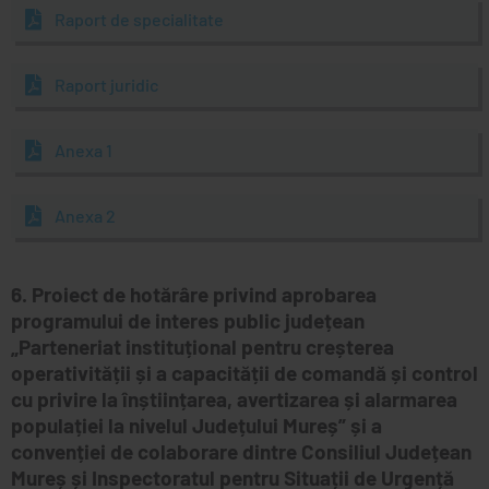
Raport de specialitate
Raport juridic
Anexa 1
Anexa 2
6. Proiect de hotărâre privind aprobarea
programului de interes public județean
„Parteneriat instituțional pentru creșterea
operativității și a capacității de comandă și control
cu privire la înștiințarea, avertizarea și alarmarea
populației la nivelul Județului Mureș” și a
convenției de colaborare dintre Consiliul Județean
Mureș și Inspectoratul pentru Situații de Urgență