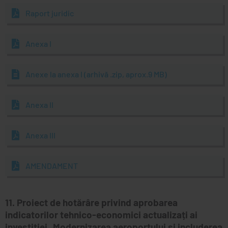
Raport juridic
Anexa I
Anexe la anexa I (arhivă .zip, aprox.9 MB)
Anexa II
Anexa III
AMENDAMENT
11. Proiect de hotărâre privind aprobarea
indicatorilor tehnico-economici actualizați ai
investiției „Modernizarea aeroportului și includerea