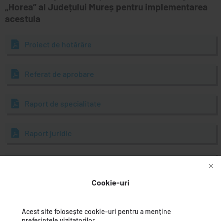
„Horea” al Județului Mureș pentru implementarea
acestuia
Proiect de hotărâre
Referat de aprobare
Raport de specialitate
Raport juridic
Anexa 1
Cookie-uri
Anexa 2
Acest site folosește cookie-uri pentru a menține
preferințele vizitatorilor.