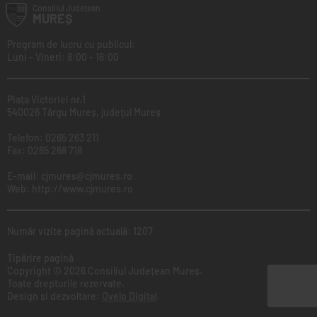
Consiliul
Județean
MUREȘ
Program de lucru cu publicul:
Luni - Vineri: 8:00 - 16:00
Piața Victoriei nr.1
540026 Târgu Mureș, judeţul Mureș
Telefon:
0265 263 211
Fax:
0265 268 718
E-mail:
cjmures@cjmures.ro
Web:
http://www.cjmures.ro
Număr vizite pagină actuală: 1207
Tipărire pagină
Copyright © 2026 Consiliul Județean Mureș.
Toate drepturile rezervate.
Design și dezvoltare:
Ovelo Digital
.