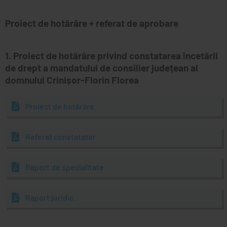
GUEE
MONITORUL OFICIAL LOCAL
Proiect de hotărâre + referat de aprobare
1. Proiect de hotărâre privind constatarea încetării
de drept a mandatului de consilier județean al
domnului Crinișor-Florin Florea
Proiect de hotărâre
Referat constatator
Raport de specialitate
Raport juridic