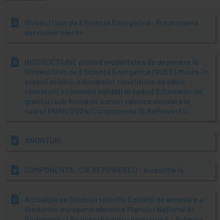
GUEE
MONITORUL OFICIAL LOCAL
Ghișeul Unic de Eficiență Energetică - Prezentarea
serviciilor oferite
INSTRUCȚIUNE privind modalitatea de depunere la
Ghișeul Unic de Eficiență Energetică (GUEE) Mureș, în
scopul avizării, a dosarelor constituite de către
operatorii economici validați în cadrul Schemelor de
granturi sub formă de bonuri valorice derulare în
cadrul PNRR/2024/Componenta 16.RePowerEU
ANUNȚURI
COMPONENTA: C16.REPOWEREU : Investiția I4
Actualizarea Ghidului specific Condiții de accesare a
fondurilor europene aferente Planului Național de
Redresare și Reziliență pentru Investiția 4 – Schema