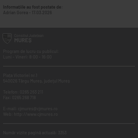
Informațiile au fost postate de:
Adrian Gorea
-
17.03.2026
Consiliul
Județean
MUREȘ
Program de lucru cu publicul:
Luni - Vineri: 8:00 - 16:00
Piața Victoriei nr.1
540026 Târgu Mureș, judeţul Mureș
Telefon:
0265 263 211
Fax:
0265 268 718
E-mail:
cjmures@cjmures.ro
Web:
http://www.cjmures.ro
Număr vizite pagină actuală: 3353