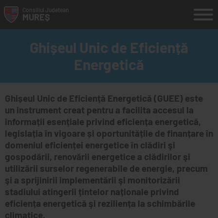
Consiliul
Județean
MUREȘ
search
RO
HU
EN
Ghișeul Unic de Eficiență
Energetică
JUDEȚUL
CONSILIUL JUDEȚEAN
Ghișeul Unic de Eficiență Energetică (GUEE) este
RELAȚII PUBLICE
un instrument creat pentru a facilita accesul la
informații esențiale privind eficiența energetică,
PROGRAME ȘI ACȚIUNI
legislația în vigoare și oportunitățile de finanțare în
PROIECTE
domeniul eficienței energetice în clădiri şi
gospodării, renovării energetice a clădirilor şi
DIVERSE
utilizării surselor regenerabile de energie, precum
şi a sprijinirii implementării şi monitorizării
TURISM
stadiului atingerii țintelor naționale privind
ESERVICII
eficiența energetică şi reziliența la schimbările
climatice.