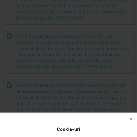
de granturi sub formă de bonuri valorice pentru
accelerarea utilizării energiei din surse regenerabile
de către gospodării (28.11.2024)
PNRR Actualizează Ghidul specific Condiții de
accesare a fondurilor europene aferente Planului
Național de Redresare și Reziliență pentru Investiția 4
– Schema de granturi sub formă de bonuri valorice
pentru accelerarea utilizării energiei din surse
regenerabile de către gospodării (15.10.2024)
S-a modificat si completat Ghidul Specific – Condiții
de accesare a fondurilor europene aferente Planului
Național de Redresare și Reziliență în cadrul apelului
de proiecte aferent Investiției 4 „Schema de granturi
sub formă de bonuri valorice pentru accelerarea
utilizării energiei din surse regenerabile de către
gospodării”, din cadrul Componentei 16.RePowerEU a
PNRR
Cookie-uri